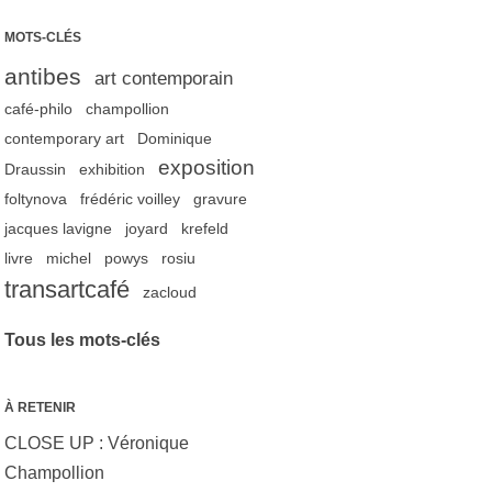
MOTS-CLÉS
antibes
art contemporain
café-philo
champollion
contemporary art
Dominique
exposition
Draussin
exhibition
foltynova
frédéric voilley
gravure
jacques lavigne
joyard
krefeld
livre
michel
powys
rosiu
transartcafé
zacloud
Tous les mots-clés
À RETENIR
CLOSE UP : Véronique
Champollion