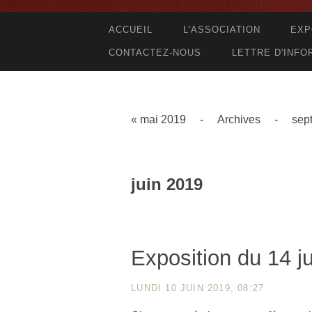
ACCUEIL
L'ASSOCIATION
EXP
CONTACTEZ-NOUS
LETTRE D'INFO
« mai 2019
-
Archives
-
sep
juin 2019
Exposition du 14 ju
LUNDI 10 JUIN 2019, 08:27