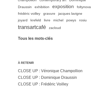
champollion
contemporary art
Dominique
exposition
Draussin
exhibition
foltynova
frédéric voilley
gravure
jacques lavigne
joyard
krefeld
livre
michel
powys
rosiu
transartcafé
zacloud
Tous les mots-clés
À RETENIR
CLOSE UP : Véronique Champollion
CLOSE UP : Dominique Draussin
CLOSE UP : Frédéric Voilley