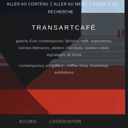
|
|
ALLER AU CONTENU
ALLER AU MENU
ALLER À LA
RECHERCHE
TRANSARTCAFÉ
galerie d'art contemporain, librairie, café, expositions,
soirées littéraires, ateliers d'écriture, soirées vidéo,
signatures de livres
contemporary art gallery , coffee shop, bookshop,
exhibitions
ACCUEIL
L'ASSOCIATION