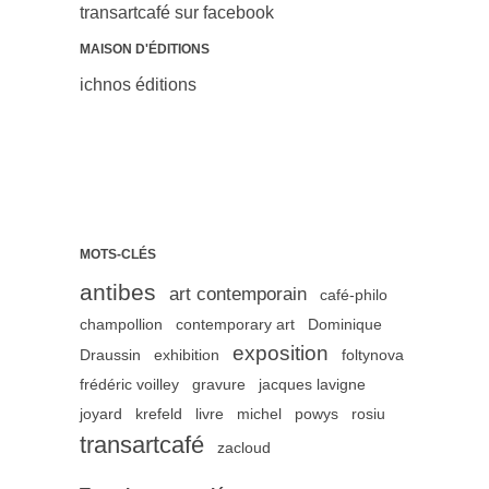
transartcafé sur facebook
MAISON D'ÉDITIONS
ichnos éditions
MOTS-CLÉS
antibes
art contemporain
café-philo
champollion
contemporary art
Dominique
exposition
Draussin
exhibition
foltynova
frédéric voilley
gravure
jacques lavigne
joyard
krefeld
livre
michel
powys
rosiu
transartcafé
zacloud