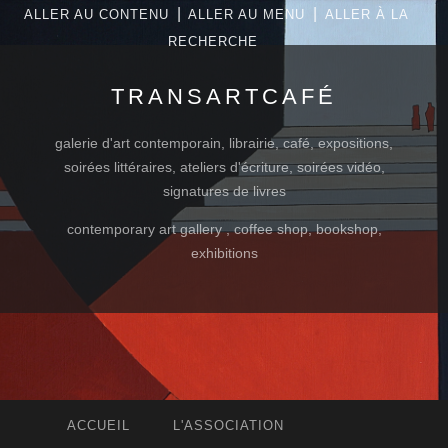
|
|
ALLER AU CONTENU
ALLER AU MENU
ALLER À LA
RECHERCHE
TRANSARTCAFÉ
galerie d'art contemporain, librairie, café, expositions,
soirées littéraires, ateliers d'écriture, soirées vidéo,
signatures de livres
contemporary art gallery , coffee shop, bookshop,
exhibitions
ACCUEIL
L'ASSOCIATION