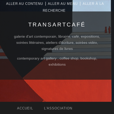
|
|
ALLER AU CONTENU
ALLER AU MENU
ALLER À LA
RECHERCHE
TRANSARTCAFÉ
galerie d'art contemporain, librairie, café, expositions,
soirées littéraires, ateliers d'écriture, soirées vidéo,
signatures de livres
contemporary art gallery , coffee shop, bookshop,
exhibitions
ACCUEIL
L'ASSOCIATION