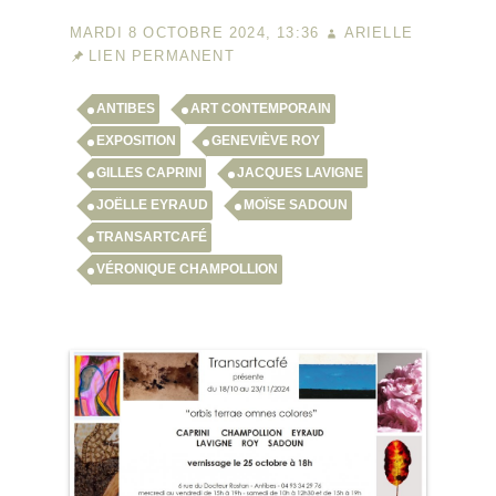
MARDI 8 OCTOBRE 2024, 13:36
ARIELLE
LIEN PERMANENT
ANTIBES
ART CONTEMPORAIN
EXPOSITION
GENEVIÈVE ROY
GILLES CAPRINI
JACQUES LAVIGNE
JOËLLE EYRAUD
MOÏSE SADOUN
TRANSARTCAFÉ
VÉRONIQUE CHAMPOLLION