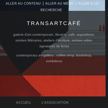
|
|
ALLER AU CONTENU
ALLER AU MENU
ALLER À LA
RECHERCHE
TRANSARTCAFÉ
galerie d'art contemporain, librairie, café, expositions,
soirées littéraires, ateliers d'écriture, soirées vidéo,
signatures de livres
contemporary art gallery , coffee shop, bookshop,
exhibitions
ACCUEIL
L'ASSOCIATION