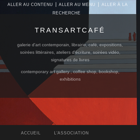
|
|
ALLER AU CONTENU
ALLER AU MENU
ALLER À LA
RECHERCHE
TRANSARTCAFÉ
galerie d'art contemporain, librairie, café, expositions,
soirées littéraires, ateliers d'écriture, soirées vidéo,
signatures de livres
contemporary art gallery , coffee shop, bookshop,
exhibitions
ACCUEIL
L'ASSOCIATION