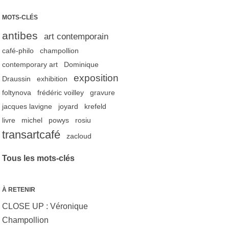
MOTS-CLÉS
antibes
art contemporain
café-philo
champollion
contemporary art
Dominique
exposition
Draussin
exhibition
foltynova
frédéric voilley
gravure
jacques lavigne
joyard
krefeld
livre
michel
powys
rosiu
transartcafé
zacloud
Tous les mots-clés
À RETENIR
CLOSE UP : Véronique
Champollion