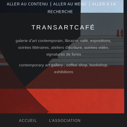
|
|
ALLER AU CONTENU
ALLER AU MENU
ALLER À LA
RECHERCHE
TRANSARTCAFÉ
galerie d'art contemporain, librairie, café, expositions,
soirées littéraires, ateliers d'écriture, soirées vidéo,
signatures de livres
contemporary art gallery , coffee shop, bookshop,
exhibitions
ACCUEIL
L'ASSOCIATION